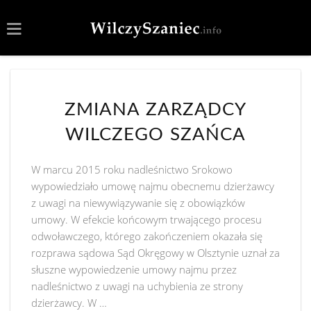
ZMIANA ZARZĄDCY
WILCZEGO SZAŃCA
W marcu 2015 roku nadleśnictwo Srokowo
wypowiedziało umowę najmu obecnemu dzierżawcy
z uwagi na niewywiązywanie się z obowiązków
umowy. W efekcie końcowym trwającego procesu
odwoławczego, którego zakończeniem okazała się
rozprawa sądowa Sąd Okręgowy w Olsztynie uznał za
słuszne wypowiedzenie umowy najmu przez
nadleśnictwo z uwagi na uchybienia ze strony
dzierżawcy. W …