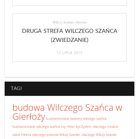
Wilczy Szaniec obecnie
DRUGA STREFA WILCZEGO SZAŃCA
(ZWIEDZANIE)
12 LIPCA 2015
TAGI
budowa Wilczego Szańca w
Gierłoży
budowniczowie kwatery wilczego szańca
budowniczowie wilczego szańca
czy Hitler był Żydem
dlaczego chciano
zabić Hitlera
dlaczego powstał Wilczy Szaniec
dlaczego Wilczy Szaniec