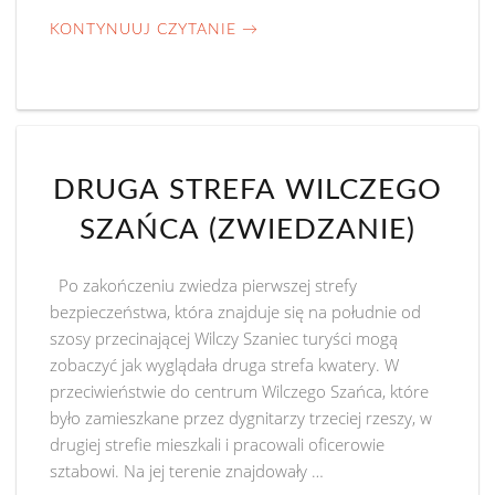
KONTYNUUJ CZYTANIE
→
DRUGA STREFA WILCZEGO
SZAŃCA (ZWIEDZANIE)
Po zakończeniu zwiedza pierwszej strefy
bezpieczeństwa, która znajduje się na południe od
szosy przecinającej Wilczy Szaniec turyści mogą
zobaczyć jak wyglądała druga strefa kwatery. W
przeciwieństwie do centrum Wilczego Szańca, które
było zamieszkane przez dygnitarzy trzeciej rzeszy, w
drugiej strefie mieszkali i pracowali oficerowie
sztabowi. Na jej terenie znajdowały …