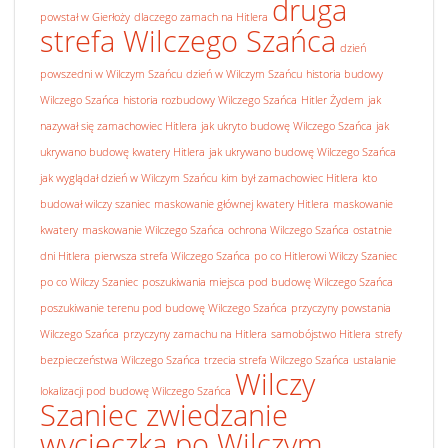
druga
powstał w Gierłoży
dlaczego zamach na Hitlera
strefa Wilczego Szańca
dzień
powszedni w Wilczym Szańcu
dzień w Wilczym Szańcu
historia budowy
Wilczego Szańca
historia rozbudowy Wilczego Szańca
Hitler Żydem
jak
nazywał się zamachowiec Hitlera
jak ukryto budowę Wilczego Szańca
jak
ukrywano budowę kwatery Hitlera
jak ukrywano budowę Wilczego Szańca
jak wyglądał dzień w Wilczym Szańcu
kim był zamachowiec Hitlera
kto
budował wilczy szaniec
maskowanie głównej kwatery Hitlera
maskowanie
kwatery
maskowanie Wilczego Szańca
ochrona Wilczego Szańca
ostatnie
dni Hitlera
pierwsza strefa Wilczego Szańca
po co Hitlerowi Wilczy Szaniec
po co Wilczy Szaniec
poszukiwania miejsca pod budowę Wilczego Szańca
poszukiwanie terenu pod budowę Wilczego Szańca
przyczyny powstania
Wilczego Szańca
przyczyny zamachu na Hitlera
samobójstwo Hitlera
strefy
bezpieczeństwa Wilczego Szańca
trzecia strefa Wilczego Szańca
ustalanie
Wilczy
lokalizacji pod budowę Wilczego Szańca
Szaniec zwiedzanie
wycieczka po Wilczym