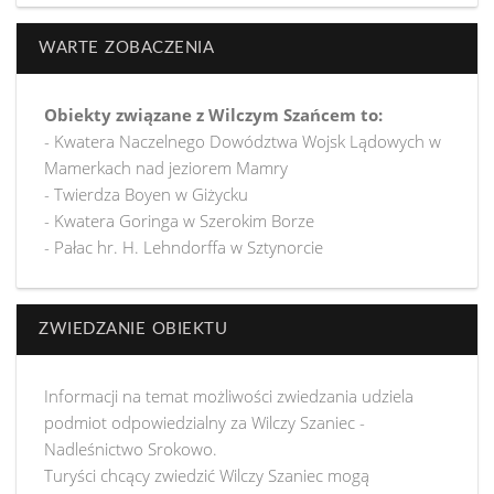
WARTE ZOBACZENIA
Obiekty związane z Wilczym Szańcem to:
- Kwatera Naczelnego Dowództwa Wojsk Lądowych w
Mamerkach nad jeziorem Mamry
- Twierdza Boyen w Giżycku
- Kwatera Goringa w Szerokim Borze
- Pałac hr. H. Lehndorffa w Sztynorcie
ZWIEDZANIE OBIEKTU
Informacji na temat możliwości zwiedzania udziela
podmiot odpowiedzialny za Wilczy Szaniec -
Nadleśnictwo Srokowo.
Turyści chcący zwiedzić Wilczy Szaniec mogą