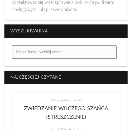
kontaktować się w tej sprawie z pobliskimi punktami
noclegowymi lub przewodnikami.
WYSZUKIWARKA
NAJCZĘŚCIEJ CZYTANE
Wilczy Szaniec obecnie
ZWIEDZANIE WILCZEGO SZAŃCA
(STRESZCZENIE)
6 CZERWCA 2015