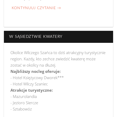
KONTYNUUJ CZYTANIE
→
W SĄSIEDZTWIE KWATERY
Okolice Wilczego Szańca to dziś atrakcyjny turystycznie
region. Każdy, kto zechce zwiedzić kwaterę może
zostać w okolicy na dłużej.
Najbliższy nocleg oferuje:
- Hotel Księżycowy Dworek***
- Hotel Wilczy Szaniec
Atrakcje turystyczne:
- Mazurolandia
- Jezioro Siercze
- Sztabowóz