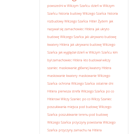
powszedni w Wilczym Szańcu
dzień w Wilczym
Szańcu
historia budowy Wilczego Szańca
historia
rozbudowy Wilczego Szańca
Hitler Żydem
jak
nazywał się zamachowiec Hitlera
jak ukryto
budowę Wilczego Szańca
jak ukrywano budowę
kwatery Hitlera
jak ukrywano budowę Wilczego
Szańca
jak wyglądał dzień w Wilczym Szańcu
kim
był zamachowiec Hitlera
kto budował wilczy
szaniec
maskowanie głównej kwatery Hitlera
maskowanie kwatery
maskowanie Wilczego
Szańca
ochrona Wilczego Szańca
ostatnie dni
Hitlera
pierwsza strefa Wilczego Szańca
po co
Hitlerowi Wilczy Szaniec
po co Wilczy Szaniec
poszukiwania miejsca pod budowę Wilczego
Szańca
poszukiwanie terenu pod budowę
Wilczego Szańca
przyczyny powstania Wilczego
Szańca
przyczyny zamachu na Hitlera