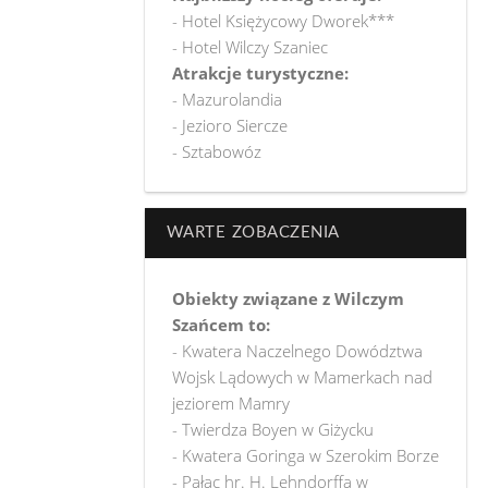
- Hotel Księżycowy Dworek***
- Hotel Wilczy Szaniec
Atrakcje turystyczne:
- Mazurolandia
- Jezioro Siercze
- Sztabowóz
WARTE ZOBACZENIA
Obiekty związane z Wilczym
Szańcem to:
- Kwatera Naczelnego Dowództwa
Wojsk Lądowych w Mamerkach nad
jeziorem Mamry
- Twierdza Boyen w Giżycku
- Kwatera Goringa w Szerokim Borze
- Pałac hr. H. Lehndorffa w