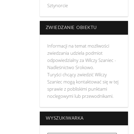
Sztynorcie
ZWIEDZANIE OBIEKTU
Informacji na temat możliwości
zwiedzania udziela podmiot
odpowiedzialny za Wilczy Szaniec -
Nadleśnictwo Srokowo.
Turyści chcący zwiedzić Wilczy
Szaniec mogą kontaktować się w tej
sprawie z pobliskimi punktami
noclegowymi lub przewodnikami.
WYSZUKIWARKA