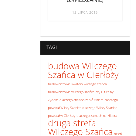
(ZWIEDZANIE)
12 LIPCA 2015
TAGI
budowa Wilczego
Szańca w Gierłoży
budowniczowie kwatery wilczego szańca
budowniczowie wilczego szańca
czy Hitler był
Żydem
dlaczego chciano zabić Hitlera
dlaczego
powstał Wilczy Szaniec
dlaczego Wilczy Szaniec
powstał w Gierłoży
dlaczego zamach na Hitlera
druga strefa
Wilczego Szańca
dzień