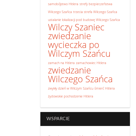
samobójstwo Hitlera
strefy bezpieczeństwa
Wilczego Szańca
trzecia strefa Wilczego Szańca
ustalanie lokalizacji pod budowę Wilczego Szańca
Wilczy Szaniec
zwiedzanie
wycieczka po
Wilczym Szańcu
zamach na Hitlera
zamachowiec Hitlera
zwiedzanie
Wilczego Szańca
zwykły dzień w Wilczym Szańcu
śmierć Hitlera
żydowskie pochodzenie Hitlera
WSPARCIE