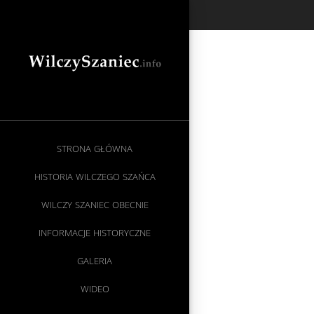
STRONA GŁÓWNA
HISTORIA WILCZEGO SZAŃCA
WILCZY SZANIEC OBECNIE
INFORMACJE HISTORYCZNE
GALERIA
WIDEO