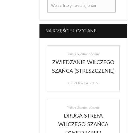
NAJCZĘŚCIEJ CZYTANE
Wilczy Szaniec obecnie
ZWIEDZANIE WILCZEGO
SZAŃCA (STRESZCZENIE)
6 CZERWCA 2015
Wilczy Szaniec obecnie
DRUGA STREFA
WILCZEGO SZAŃCA