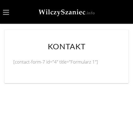
KONTAKT
[contact-form-7 id=”4″ title=”Formularz 1″]