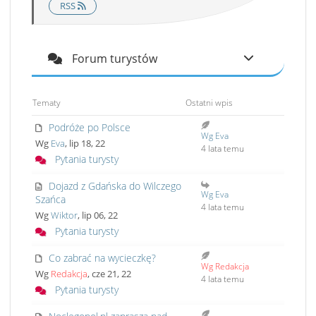
RSS
Forum turystów
Tematy
Ostatni wpis
Podróże po Polsce
Wg Eva
Wg
Eva
, lip 18, 22
4 lata temu
Pytania turysty
Dojazd z Gdańska do Wilczego
Wg Eva
Szańca
4 lata temu
Wg
Wiktor
, lip 06, 22
Pytania turysty
Co zabrać na wycieczkę?
Wg Redakcja
Wg
Redakcja
, cze 21, 22
4 lata temu
Pytania turysty