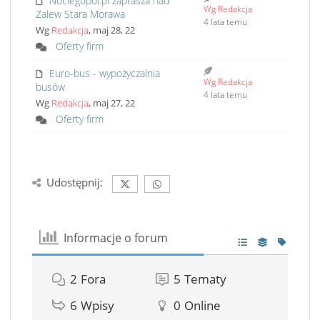
Noclegopol.pl zaprasza nad
Wg Redakcja
Zalew Stara Morawa
4 lata temu
Wg
Redakcja
, maj 28, 22
Oferty firm
Euro-bus - wypożyczalnia
Wg Redakcja
busów
4 lata temu
Wg
Redakcja
, maj 27, 22
Oferty firm
Udostępnij:
Informacje o forum
2
Fora
5
Tematy
6
Wpisy
0
Online