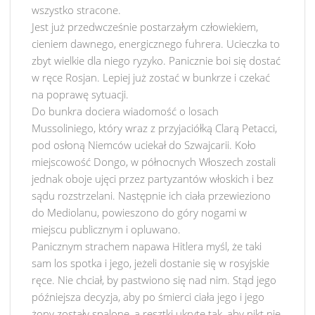
wszystko stracone.
Jest już przedwcześnie postarzałym człowiekiem,
cieniem dawnego, energicznego fuhrera. Ucieczka to
zbyt wielkie dla niego ryzyko. Panicznie boi się dostać
w ręce Rosjan. Lepiej już zostać w bunkrze i czekać
na poprawę sytuacji.
Do bunkra dociera wiadomość o losach
Mussoliniego, który wraz z przyjaciółką Clarą Petacci,
pod osłoną Niemców uciekał do Szwajcarii. Koło
miejscowość Dongo, w północnych Włoszech zostali
jednak oboje ujęci przez partyzantów włoskich i bez
sądu rozstrzelani. Następnie ich ciała przewieziono
do Mediolanu, powieszono do góry nogami w
miejscu publicznym i opluwano.
Panicznym strachem napawa Hitlera myśl, że taki
sam los spotka i jego, jeżeli dostanie się w rosyjskie
ręce. Nie chciał, by pastwiono się nad nim. Stąd jego
późniejsza decyzja, aby po śmierci ciała jego i jego
żony zostały spalone, a resztki ukryte tak, aby nikt nie