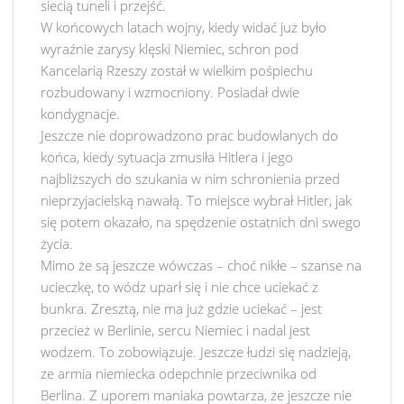
siecią tuneli i przejść.
W końcowych latach wojny, kiedy widać już było
wyraźnie zarysy klęski Niemiec, schron pod
Kancelarią Rzeszy został w wielkim pośpiechu
rozbudowany i wzmocniony. Posiadał dwie
kondygnacje.
Jeszcze nie doprowadzono prac budowlanych do
końca, kiedy sytuacja zmusiła Hitlera i jego
najbliższych do szukania w nim schronienia przed
nieprzyjacielską nawałą. To miejsce wybrał Hitler, jak
się potem okazało, na spędzenie ostatnich dni swego
życia.
Mimo że są jeszcze wówczas – choć nikłe – szanse na
ucieczkę, to wódz uparł się i nie chce uciekać z
bunkra. Zresztą, nie ma już gdzie uciekać – jest
przecież w Berlinie, sercu Niemiec i nadal jest
wodzem. To zobowiązuje. Jeszcze łudzi się nadzieją,
ze armia niemiecka odepchnie przeciwnika od
Berlina. Z uporem maniaka powtarza, że jeszcze nie