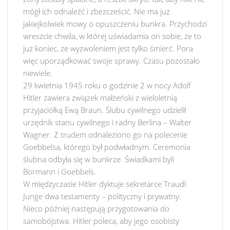
mógł ich odnaleźć i zbezcześcić. Nie ma już
jakiejkolwiek mowy o opuszczeniu bunkra. Przychodzi
wreszcie chwila, w której uświadamia on sobie, że to
już koniec, że wyzwoleniem jest tylko śmierć. Pora
więc uporządkować swoje sprawy. Czasu pozostało
niewiele.
29 kwietnia 1945 roku o godzinie 2 w nocy Adolf
Hitler zawiera związek małżeński z wieloletnią
przyjaciółką Ewą Braun. Ślubu cywilnego udzielił
urzędnik stanu cywilnego i radny Berlina – Walter
Wagner. Z trudem odnaleziono go na polecenie
Goebbelsa, którego był podwładnym. Ceremonia
ślubna odbyła się w bunkrze. Świadkami byli
Bormann i Goebbels.
W międzyczasie Hitler dyktuje sekretarce Traudl
Junge dwa testamenty – polityczny i prywatny.
Nieco później następują przygotowania do
samobójstwa. Hitler poleca, aby jego osobisty