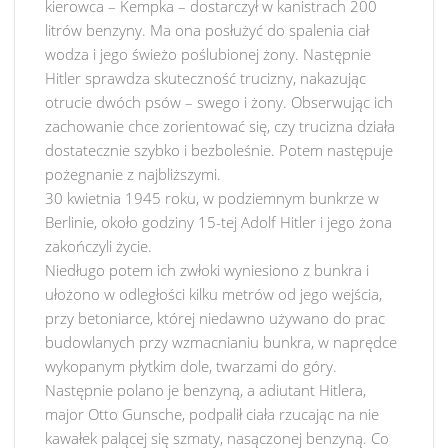
kierowca – Kempka – dostarczył w kanistrach 200
litrów benzyny. Ma ona posłużyć do spalenia ciał
wodza i jego świeżo poślubionej żony. Następnie
Hitler sprawdza skuteczność trucizny, nakazując
otrucie dwóch psów – swego i żony. Obserwując ich
zachowanie chce zorientować się, czy trucizna działa
dostatecznie szybko i bezboleśnie. Potem następuje
pożegnanie z najbliższymi.
30 kwietnia 1945 roku, w podziemnym bunkrze w
Berlinie, około godziny 15-tej Adolf Hitler i jego żona
zakończyli życie.
Niedługo potem ich zwłoki wyniesiono z bunkra i
ułożono w odległości kilku metrów od jego wejścia,
przy betoniarce, której niedawno używano do prac
budowlanych przy wzmacnianiu bunkra, w naprędce
wykopanym płytkim dole, twarzami do góry.
Następnie polano je benzyną, a adiutant Hitlera,
major Otto Gunsche, podpalił ciała rzucając na nie
kawałek palącej się szmaty, nasączonej benzyną. Co