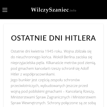
OSTATNIE DNI HITLERA
Ostatnie dni kwietnia 1945 roku. Wojna zbliżała się
do nieuchronnego końca. Wokół Berlina zaciska się
nieprzyjacielska pętla. Kilkanaście metrów pod ziemią,
pod gmachem kancelarii rzeszy schronił się Adolf
Hitler z współpracownikami.
Jego bunkier jest częścią zespołu schronów
przeciwlotniczych, wybudowanych jeszcze przed
wojną pod pobliskimi gmachami – Kancelarią Rzeszy,
Ministerstwami Spraw Zagranicznych i Ministerstwem
Spraw Wewnętrznych. Schrony połączone są ze sobą