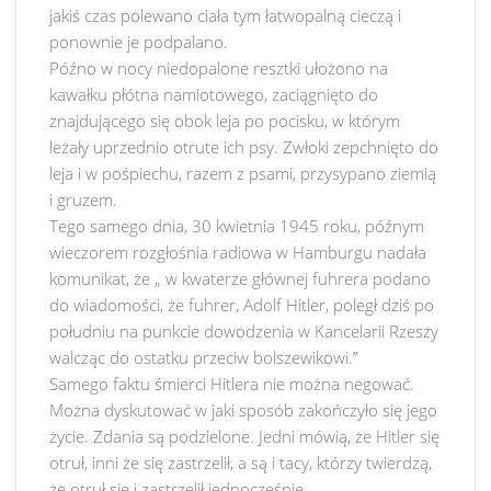
jakiś czas polewano ciała tym łatwopalną cieczą i
ponownie je podpalano.
Późno w nocy niedopalone resztki ułożono na
kawałku płótna namiotowego, zaciągnięto do
znajdującego się obok leja po pocisku, w którym
leżały uprzednio otrute ich psy. Zwłoki zepchnięto do
leja i w pośpiechu, razem z psami, przysypano ziemią
i gruzem.
Tego samego dnia, 30 kwietnia 1945 roku, późnym
wieczorem rozgłośnia radiowa w Hamburgu nadała
komunikat, że „ w kwaterze głównej fuhrera podano
do wiadomości, że fuhrer, Adolf Hitler, poległ dziś po
południu na punkcie dowodzenia w Kancelarii Rzeszy
walcząc do ostatku przeciw bolszewikowi.”
Samego faktu śmierci Hitlera nie można negować.
Można dyskutować w jaki sposób zakończyło się jego
życie. Zdania są podzielone. Jedni mówią, że Hitler się
otruł, inni że się zastrzelił, a są i tacy, którzy twierdzą,
że otruł się i zastrzelił jednocześnie.