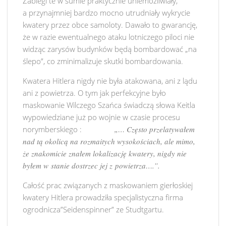
Zabiegi te w sumie praktycznie uniemożliwiały,
a przynajmniej bardzo mocno utrudniały wykrycie
kwatery przez obce samoloty. Dawało to gwarancję,
że w razie ewentualnego ataku lotniczego piloci nie
widząc zarysów budynków będą bombardować „na
ślepo”, co zminimalizuje skutki bombardowania.
Kwatera Hitlera nigdy nie była atakowana, ani z lądu
ani z powietrza. O tym jak perfekcyjne było
maskowanie Wilczego Szańca świadczą słowa Keitla
wypowiedziane już po wojnie w czasie procesu
norymberskiego :
„… Często przelatywałem
nad tą okolicą na rozmaitych wysokościach, ale mimo,
że znakomicie znałem lokalizację kwatery, nigdy nie
byłem w stanie dostrzec jej z powietrza….”.
Całość prac związanych z maskowaniem gierłoskiej
kwatery Hitlera prowadziła specjalistyczna firma
ogrodnicza”Seidenspinner” ze Studtgartu.