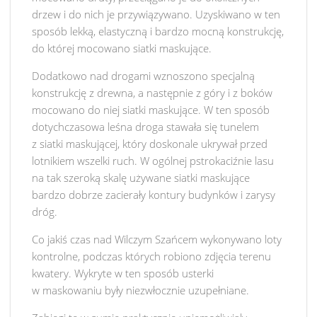
drzew i do nich je przywiązywano. Uzyskiwano w ten
sposób lekką, elastyczną i bardzo mocną konstrukcję,
do której mocowano siatki maskujące.
Dodatkowo nad drogami wznoszono specjalną
konstrukcję z drewna, a następnie z góry i z boków
mocowano do niej siatki maskujące. W ten sposób
dotychczasowa leśna droga stawała się tunelem
z siatki maskującej, który doskonale ukrywał przed
lotnikiem wszelki ruch. W ogólnej pstrokaciźnie lasu
na tak szeroką skalę używane siatki maskujące
bardzo dobrze zacierały kontury budynków i zarysy
dróg.
Co jakiś czas nad Wilczym Szańcem wykonywano loty
kontrolne, podczas których robiono zdjęcia terenu
kwatery. Wykryte w ten sposób usterki
w maskowaniu były niezwłocznie uzupełniane.