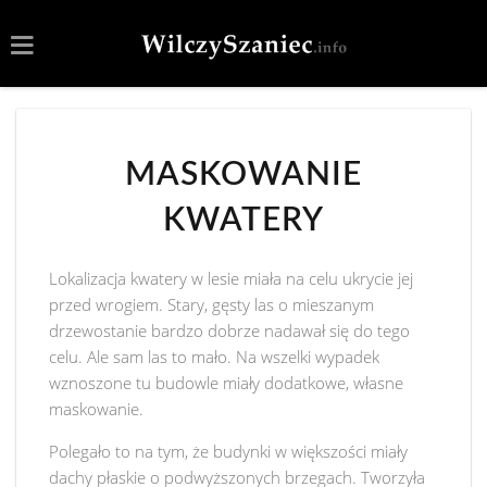
MASKOWANIE
KWATERY
Lokalizacja kwatery w lesie miała na celu ukrycie jej
przed wrogiem. Stary, gęsty las o mieszanym
drzewostanie bardzo dobrze nadawał się do tego
celu. Ale sam las to mało. Na wszelki wypadek
wznoszone tu budowle miały dodatkowe, własne
maskowanie.
Polegało to na tym, że budynki w większości miały
dachy płaskie o podwyższonych brzegach. Tworzyła