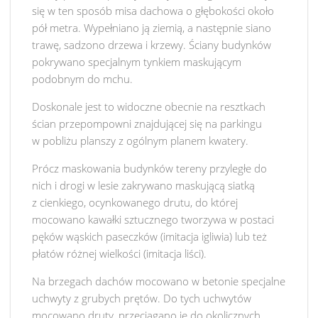
się w ten sposób misa dachowa o głębokości około
pół metra. Wypełniano ją ziemią, a następnie siano
trawę, sadzono drzewa i krzewy. Ściany budynków
pokrywano specjalnym tynkiem maskującym
podobnym do mchu.
Doskonale jest to widoczne obecnie na resztkach
ścian przepompowni znajdującej się na parkingu
w pobliżu planszy z ogólnym planem kwatery.
Prócz maskowania budynków tereny przyległe do
nich i drogi w lesie zakrywano maskującą siatką
z cienkiego, ocynkowanego drutu, do której
mocowano kawałki sztucznego tworzywa w postaci
pęków wąskich paseczków (imitacja igliwia) lub też
płatów różnej wielkości (imitacja liści).
Na brzegach dachów mocowano w betonie specjalne
uchwyty z grubych prętów. Do tych uchwytów
mocowano druty, przeciągano je do okolicznych